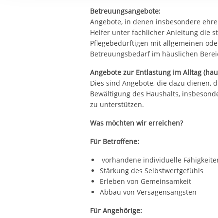
Ihre etwaige Einwilligung e
Betreuungsangebote:
der von Ihnen aufgerufene
Angebote, in denen insbesondere ehre
aufgrund berechtigter Inte
Helfer unter fachlicher Anleitung die
Pflegebedürftigen mit allgemeinen od
Betreuungsbedarf im häuslichen Bere
Angebote zur Entlastung im Alltag (ha
Dies sind Angebote, die dazu dienen, d
Bewältigung des Haushalts, insbesond
zu unterstützen.
Was möchten wir erreichen?
Für Betroffene:
vorhandene individuelle Fähigkeite
Stärkung des Selbstwertgefühls
Erleben von Gemeinsamkeit
Abbau von Versagensängsten
Für Angehörige: