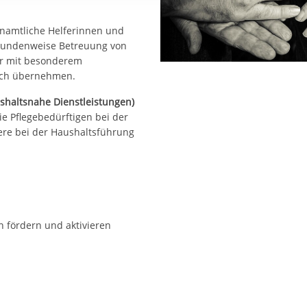
rstreckt sich nicht auf notwendige Cookies, die erforderlich zur B
n und somit gewünschten Website-Funktionen sind. Diese Cooki
namtliche Helferinnen und
ressen und daher unabhängig von einer Einwilligung.
 stundenweise Betreuung von
er mit besonderem
ich übernehmen.
ushaltsnahe Dienstleistungen)
ie Pflegebedürftigen bei der
ere bei der Haushaltsführung
n fördern und aktivieren