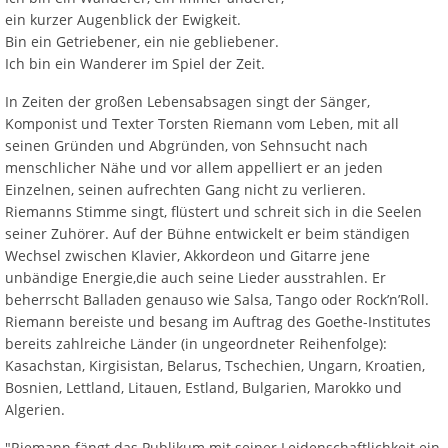
ein kurzer Augenblick der Ewigkeit.
Bin ein Getriebener, ein nie gebliebener.
Ich bin ein Wanderer im Spiel der Zeit.
In Zeiten der großen Lebensabsagen singt der Sänger,
Komponist und Texter Torsten Riemann vom Leben, mit all
seinen Gründen und Abgründen, von Sehnsucht nach
menschlicher Nähe und vor allem appelliert er an jeden
Einzelnen, seinen aufrechten Gang nicht zu verlieren.
Riemanns Stimme singt, flüstert und schreit sich in die Seelen
seiner Zuhörer. Auf der Bühne entwickelt er beim ständigen
Wechsel zwischen Klavier, Akkordeon und Gitarre jene
unbändige Energie,die auch seine Lieder ausstrahlen. Er
beherrscht Balladen genauso wie Salsa, Tango oder Rock’n’Roll.
Riemann bereiste und besang im Auftrag des Goethe-Institutes
bereits zahlreiche Länder (in ungeordneter Reihenfolge):
Kasachstan, Kirgisistan, Belarus, Tschechien, Ungarn, Kroatien,
Bosnien, Lettland, Litauen, Estland, Bulgarien, Marokko und
Algerien.
"Riemann fängt das Publikum mit seiner Leidenschaftlichkeit ein,