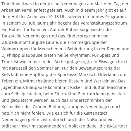
Traditionell wird in der Arche Neuenhagen am Mai, dem Tag der
Arbeit ein Familienfest gefeiert. Auch in diesem Jahr gibt es auf
dem Hof der Arche von 10-18 Uhr wieder ein buntes Programm,
in seinem 30. Jubiläumsjahr begeht das Veranstaltungszentrum
ein Hoffest für Familien. Auf der Bühne sorgt wieder die
Tanzstelle Neuenhagen und das Kinderprogramm von
„Dudellumpi“ für gute Laune, die Trommelgruppe der
Wohngruppen für Menschen mit Behinderung in der Region und
DJ Philipp Blaupause bieten heiße Rhythmen. Für Speis und
Trank ist wie immer in der Arche gut gesorgt, ein Eiswagen lockt
mit Karussell den Sommer an. Für den Bewegungsdrang der
Kids lädt eine Hüpfburg der Sparkasse Märkisch-Oderland zum
Toben ein, Mitmachstände bieten Basteln und Werkeln an. Das
Jugendhaus Blaupause kommt mit Kicker und Button-Maschine
zum Selbstgestalten, beim Eltern-Kind-Zentrum kann gebastelt
und gequatscht werden, auch das Kinderschminken der
Kosmetiker des Grünen Bildunngscampus Neuenhagen darf
natürlich nicht fehlen. Wie es sich für die Gartenstadt
Neuenhagen gehört, ist natürlich auch der NaBu und ein
örtlicher Imker mit spannenden Einblicken dabei, die IB-Gärtner