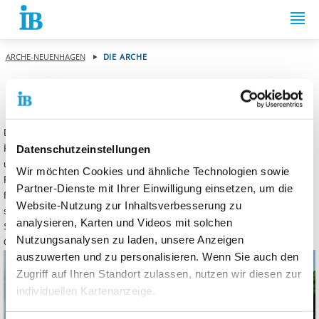
Springe zum Inhalt
ARCHE-NEUENHAGEN
DIE ARCHE
DIE ARCHE
Die ARCHE - Neuenhagen ist sowohl Weiterbildungsstätte als auch
Freizeithaus und ein äußerst beliebter Treffpunkt für die Bürgerinnen
Datenschutzeinstellungen
und Bürger sowie Gäste von Neuenhagen und aus der gesamten
Wir möchten Cookies und ähnliche Technologien sowie
Region Berlin und Brandenburg. Neben zahlreichen Veranstaltungen
Partner-Dienste mit Ihrer Einwilligung einsetzen, um die
für Jung und Alt erfreuen sich besonders die monatlich
Website-Nutzung zur Inhaltsverbesserung zu
stattfindenden Konzerte und Kleinkunstveranstaltungen sowie in den
analysieren, Karten und Videos mit solchen
Sommermonaten auf dem Hof der ARCHE die "Sommerwind"
Nutzungsanalysen zu laden, unsere Anzeigen
Openairs äußerster Beliebtheit.
auszuwerten und zu personalisieren. Wenn Sie auch den
Zugriff auf Ihren Standort zulassen, nutzen wir diesen zur
individuellen Kartenanzeige.